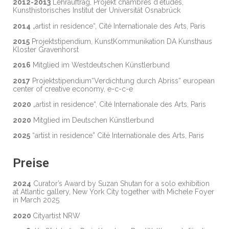
2012-2013
Lehrauftrag, Projekt chambres d`études,
Kunsthistorisches Institut der Universität Osnabrück
2014
„artist in residence“, Cité Internationale des Arts, Paris
2015
Projektstipendium, KunstKommunikation DA Kunsthaus
Kloster Gravenhorst
2016
Mitglied im Westdeutschen Künstlerbund
2017
Projektstipendium“Verdichtung durch Abriss“ european
center of creative economy, e-c-c-e
2020
„artist in residence“, Cité Internationale des Arts, Paris
2020
Mitglied im Deutschen Künstlerbund
2025
“artist in residence” Cité Internationale des Arts, Paris
Preise
2024
Curator’s Award by Suzan Shutan for a solo exhibition
at Atlantic gallery, New York City together with Michele Foyer
in March 2025
2020
Cityartist NRW