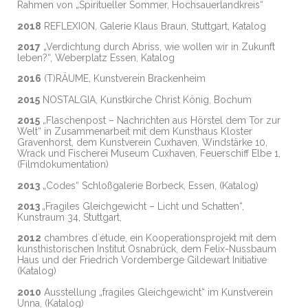
Rahmen von „Spiritueller Sommer, Hochsauerlandkreis“
2018
REFLEXION, Galerie Klaus Braun, Stuttgart, Katalog
2017
„Verdichtung durch Abriss, wie wollen wir in Zukunft
leben?“, Weberplatz Essen, Katalog
2016
(T)RÄUME, Kunstverein Brackenheim
2015
NOSTALGIA, Kunstkirche Christ König, Bochum
2015
„Flaschenpost – Nachrichten aus Hörstel dem Tor zur
Welt“ in Zusammenarbeit mit dem Kunsthaus Kloster
Gravenhorst, dem Kunstverein Cuxhaven, Windstärke 10,
Wrack und Fischerei Museum Cuxhaven, Feuerschiff Elbe 1,
(Filmdokumentation)
2013
„Codes“ Schloßgalerie Borbeck, Essen, (Katalog)
2013
„Fragiles Gleichgewicht – Licht und Schatten“,
Kunstraum 34, Stuttgart,
2012
chambres d`étude, ein Kooperationsprojekt mit dem
kunsthistorischen Institut Osnabrück, dem Felix-Nussbaum
Haus und der Friedrich Vordemberge Gildewart Initiative
(Katalog)
2010
Ausstellung „fragiles Gleichgewicht“ im Kunstverein
Unna, (Katalog)