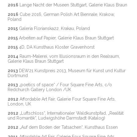
2016
Lange Nacht der Museen Stuttgart, Galerie Klaus Braun
2016
Cube 2016, German Polish Art Biennale, Krakow,
Poland
2015
Galeria Florianska22. Krakau, Poland
2015
Arbeiten auf Papier, Galerie Klaus Braun Stuttgart
2015
4D, DA Kunsthaus Kloster Gravenhorst
2014
Raum-Malerei, vom Illusionsraum in den Realraum,
Galerie Klaus Braun Stuttgart
2013
DEW21 Kunstpreis 2013, Museum für Kunst und Kultur
Dortmund
2013
„poetics of space“ / Four Square Fine Arts, c/o
Redchurch Gallery London /UK
2012
Affordable Art Fair, Galerie Four Square Fine Arts,
London, UK
2012
„Luftschloss“, Internationaler Waldkunstpfad, „Realität
und Romantik“, Ludwigshöhe Darmstadt (Katalog)
2012
„Auf dem Boden der Tatsachen“, Kunsthaus Essen
2011
Affordable Art Fair, Galerie Four Square Fine Arts,