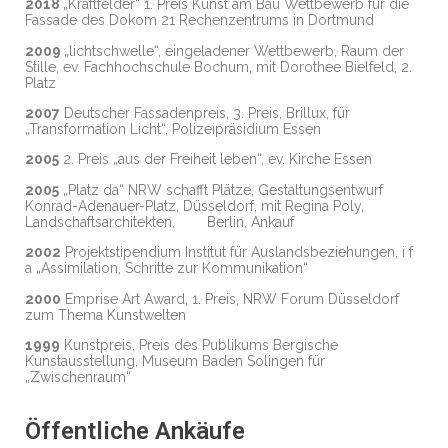
2018
„Kraftfelder“ 1. Preis Kunst am Bau Wettbewerb für die
Fassade des Dokom 21 Rechenzentrums in Dortmund
2009
„lichtschwelle“, eingeladener Wettbewerb, Raum der
Stille, ev. Fachhochschule Bochum, mit Dorothee Bielfeld, 2.
Platz
2007
Deutscher Fassadenpreis, 3. Preis, Brillux, für
„Transformation Licht“, Polizeipräsidium Essen
2005
2. Preis „aus der Freiheit leben“, ev. Kirche Essen
2005
„Platz da“ NRW schafft Plätze, Gestaltungsentwurf
Konrad-Adenauer-Platz, Düsseldorf, mit Regina Poly,
Landschaftsarchitekten, Berlin, Ankauf
2002
Projektstipendium Institut für Auslandsbeziehungen, i f
a „Assimilation, Schritte zur Kommunikation“
2000
Emprise Art Award, 1. Preis, NRW Forum Düsseldorf
zum Thema Kunstwelten
1999
Kunstpreis, Preis des Publikums Bergische
Kunstausstellung, Museum Baden Solingen für
„Zwischenraum“
Öffentliche Ankäufe