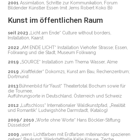
2001
Assimilation, Schritte zur Kommunikation, Forum
Bildender Künstler Essen (mit Jems Robert Koko Bi)
Kunst im öffentlichen Raum
seit 2023
„Licht am Ende“ Culture without borders,
Installation, Kaarst
2022
„AM ENDE LICHT“ Installation Viehofer Strasse; Essen,
Folkwang und die Stadt, Museum Folkwang
2019
„SOURCE“ Installation zum Thema Wasser, Alme
2019
„Kraftfelder“ Dokom21, Kunst am Bau, Rechenzentrum;
Dortmund
2013
Bühnenbild für“Faust“ Theatertotal Bochum sowie für
die Tournee,
Aufführungsorte in Deutschland, Österreich und Schweiz
2012
„Luftschloss“ Internationaler Waldkunstpfad, „Realität
und Romantik“ Ludwigshöhe Darmstadt, (Katalog)
2009/ 2010
„Worte ohne Worte“ Hans Böckler-Stiftung
Düsseldorf
2009
„wenn Lichtfarben mit Erdfarben miteinander spazieren
gehen“ Baukunst, Werkstatthalle Kalle Krause, Zeche