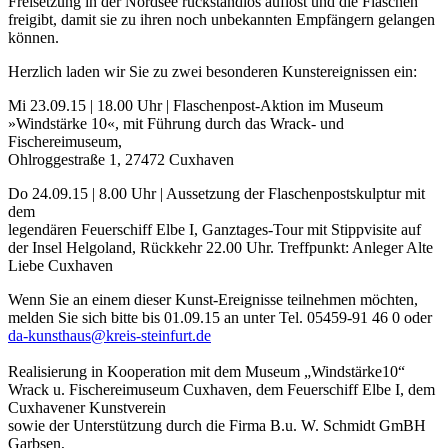
Freisetzung in der Nordsee rückstandlos auflöst und die Flaschen
freigibt, damit sie zu ihren noch unbekannten Empfängern gelangen
können.
Herzlich laden wir Sie zu zwei besonderen Kunstereignissen ein:
Mi 23.09.15 | 18.00 Uhr | Flaschenpost-Aktion im Museum
»Windstärke 10«, mit Führung durch das Wrack- und
Fischereimuseum,
Ohlroggestraße 1, 27472 Cuxhaven
Do 24.09.15 | 8.00 Uhr | Aussetzung der Flaschenpostskulptur mit
dem
legendären Feuerschiff Elbe I, Ganztages-Tour mit Stippvisite auf
der Insel Helgoland, Rückkehr 22.00 Uhr. Treffpunkt: Anleger Alte
Liebe Cuxhaven
Wenn Sie an einem dieser Kunst-Ereignisse teilnehmen möchten,
melden Sie sich bitte bis 01.09.15 an unter Tel. 05459-91 46 0 oder
da-kunsthaus@kreis-steinfurt.de
Realisierung in Kooperation mit dem Museum „Windstärke10“
Wrack u. Fischereimuseum Cuxhaven, dem Feuerschiff Elbe I, dem
Cuxhavener Kunstverein
sowie der Unterstützung durch die Firma B.u. W. Schmidt GmBH
Garbsen,