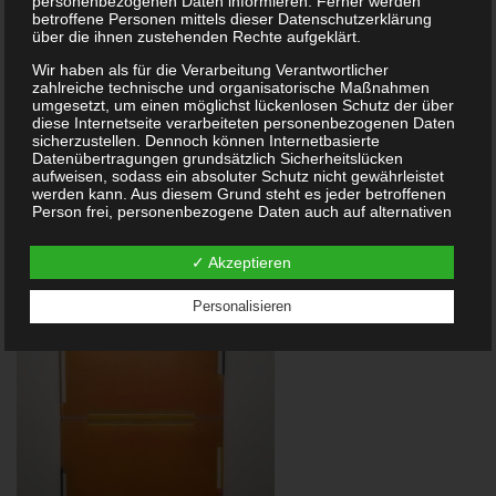
Exhibition of Abstract
personenbezogenen Daten informieren. Ferner werden
betroffene Personen mittels dieser Datenschutzerklärung
über die ihnen zustehenden Rechte aufgeklärt.
Art
Wir haben als für die Verarbeitung Verantwortlicher
zahlreiche technische und organisatorische Maßnahmen
umgesetzt, um einen möglichst lückenlosen Schutz der über
diese Internetseite verarbeiteten personenbezogenen Daten
curated by Anne Schreiber and Sarah Alexander
sicherzustellen. Dennoch können Internetbasierte
Datenübertragungen grundsätzlich Sicherheitslücken
aufweisen, sodass ein absoluter Schutz nicht gewährleistet
Opening: Saturday, December 9. 6pm
werden kann. Aus diesem Grund steht es jeder betroffenen
Person frei, personenbezogene Daten auch auf alternativen
Wilhelmsaue 32, 10713 Berlin
Wegen, beispielsweise telefonisch, an uns zu übermitteln.
✓ Akzeptieren
Begriffsbestimmungen
Die Datenschutzerklärung beruht auf den Begrifflichkeiten,
Personalisieren
die durch den Europäischen Richtlinien- und
Verordnungsgeber beim Erlass der Datenschutz-
Grundverordnung (DS-GVO) verwendet wurden. Unsere
Datenschutzerklärung soll sowohl für die Öffentlichkeit als
auch für unsere Kunden und Geschäftspartner einfach lesbar
und verständlich sein. Um dies zu gewährleisten, möchten
wir vorab die verwendeten Begrifflichkeiten erläutern.
Wir verwenden in dieser Datenschutzerklärung unter
anderem die folgenden Begriffe: