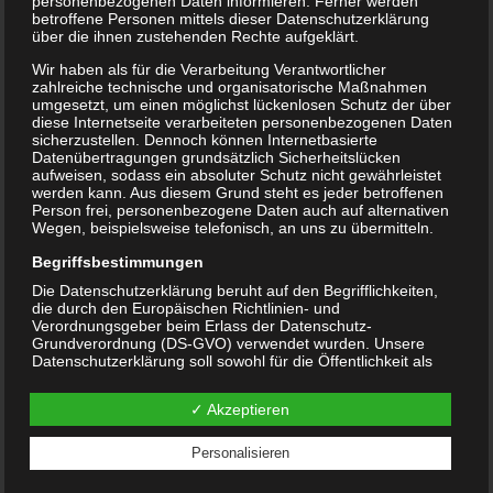
an mit Mitgliedern des
personenbezogenen Daten informieren. Ferner werden
betroffene Personen mittels dieser Datenschutzerklärung
über die ihnen zustehenden Rechte aufgeklärt.
Vereins Düsseldorfer
Wir haben als für die Verarbeitung Verantwortlicher
Künstler, Kunsthalle
zahlreiche technische und organisatorische Maßnahmen
umgesetzt, um einen möglichst lückenlosen Schutz der über
diese Internetseite verarbeiteten personenbezogenen Daten
Düsseldorf
sicherzustellen. Dennoch können Internetbasierte
Datenübertragungen grundsätzlich Sicherheitslücken
aufweisen, sodass ein absoluter Schutz nicht gewährleistet
werden kann. Aus diesem Grund steht es jeder betroffenen
Person frei, personenbezogene Daten auch auf alternativen
Herzliche Einladung zur Eröffnung: Wir fangen gerade erst
Wegen, beispielsweise telefonisch, an uns zu übermitteln.
an
Begriffsbestimmungen
mit Mitgliedern des Vereins Düsseldorfer Künstler,
Die Datenschutzerklärung beruht auf den Begrifflichkeiten,
Kunsthalle Düsseldorf
die durch den Europäischen Richtlinien- und
Verordnungsgeber beim Erlass der Datenschutz-
Eröffnung: 14. März 2025, ab 19.00
Grundverordnung (DS-GVO) verwendet wurden. Unsere
Ausstellungsdauer bis 25.05. 2025
Datenschutzerklärung soll sowohl für die Öffentlichkeit als
auch für unsere Kunden und Geschäftspartner einfach lesbar
und verständlich sein. Um dies zu gewährleisten, möchten
Dear Guests, dear Colleagues,
✓ Akzeptieren
wir vorab die verwendeten Begrifflichkeiten erläutern.
I’m excited to invite you to the opening DANCE THE
Wir verwenden in dieser Datenschutzerklärung unter
Personalisieren
anderem die folgenden Begriffe:
DISTANCE of our exhibition at Atlantic Gallery in NYC on